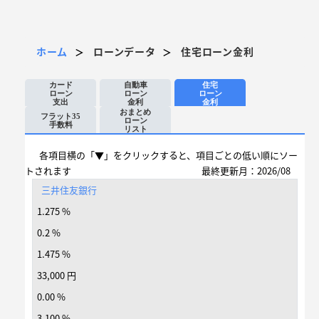
ホーム
ローンデータ
住宅ローン金利
＞
＞
カード
自動車
住宅
ローン
ローン
ローン
支出
金利
金利
おまとめ
フラット35
ローン
手数料
リスト
各項目横の「▼」をクリックすると、項目ごとの低い順にソー
トされます
最終更新月：2026/08
三井住友銀行
1.275 %
0.2 %
1.475 %
33,000 円
0.00 %
3.100 %