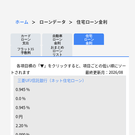
ホーム
ローンデータ
住宅ローン金利
＞
＞
カード
自動車
住宅
ローン
ローン
ローン
支出
金利
金利
おまとめ
フラット35
ローン
手数料
リスト
各項目横の「▼」をクリックすると、項目ごとの低い順にソー
トされます
最終更新月：2026/08
三菱UFJ信託銀行（ネット住宅ローン）
0.945 %
0.0 %
0.945 %
0 円
2.20 %
0.000 %