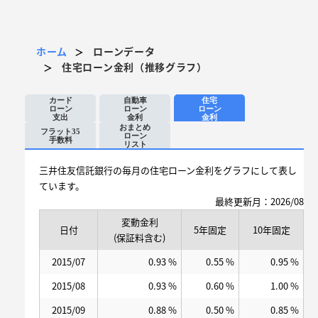
ホーム
ローンデータ
＞
住宅ローン金利（推移グラフ）
＞
カード
自動車
住宅
ローン
ローン
ローン
支出
金利
金利
おまとめ
フラット35
ローン
手数料
リスト
三井住友信託銀行の毎月の住宅ローン金利をグラフにして表し
ています。
最終更新月：2026/08
変動金利
日付
5年固定
10年固定
(保証料含む)
2015/07
0.93 %
0.55 %
0.95 %
2015/08
0.93 %
0.60 %
1.00 %
2015/09
0.88 %
0.50 %
0.85 %